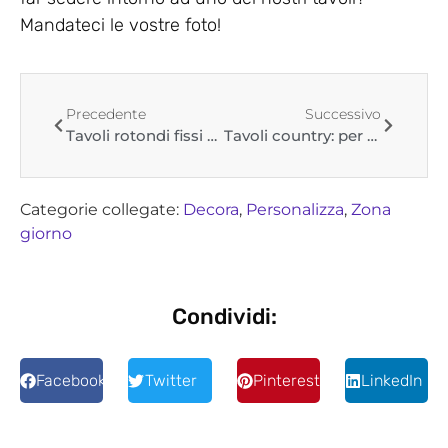
Mandateci le vostre foto!
Precedente
Successivo
Tavoli rotondi fissi con gamba centrale oppure con 4 gambe, quale scegliere?
Tavoli country: per un ambiente rustico e informale
Categorie collegate:
Decora
,
Personalizza
,
Zona
giorno
Condividi:
Facebook
Twitter
Pinterest
LinkedIn