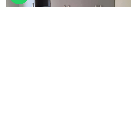
Come Dipingere un Mobile in Laminato
Senza Carteggiare – MUSA
Puoi dirmelo: quante volte hai guardato quella cassettiera
o quell’armadio in laminato (magari un classico svedese
economico) pensando: “Vorrei tanto cambiargli colore,
ma sulla plastica la vernice verrà via al primo colpo”? La
paura di vedere la vernice scrostarsi o di dover passare ore
a carteggiare una superficie lucida e