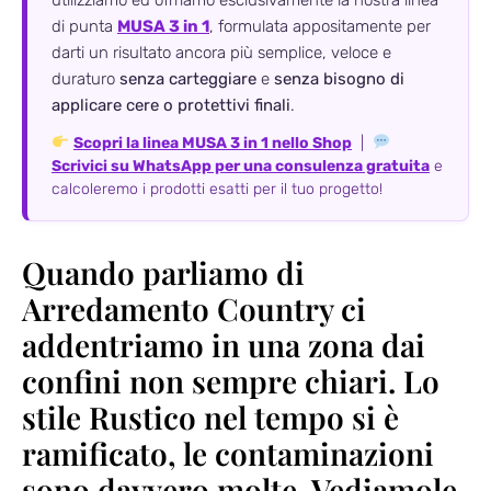
utilizziamo ed offriamo esclusivamente la nostra linea
di punta
MUSA 3 in 1
, formulata appositamente per
darti un risultato ancora più semplice, veloce e
duraturo
senza carteggiare
e
senza bisogno di
applicare cere o protettivi finali
.
Scopri la linea MUSA 3 in 1 nello Shop
|
Scrivici su WhatsApp per una consulenza gratuita
e
calcoleremo i prodotti esatti per il tuo progetto!
Quando parliamo di
Arredamento Country ci
addentriamo in una zona dai
confini non sempre chiari. Lo
stile Rustico nel tempo si è
ramificato, le contaminazioni
sono davvero molte. Vediamole