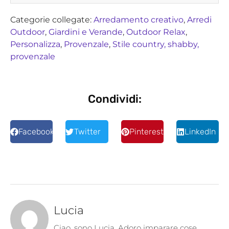
Categorie collegate:
Arredamento creativo
,
Arredi
Outdoor
,
Giardini e Verande
,
Outdoor Relax
,
Personalizza
,
Provenzale
,
Stile country, shabby,
provenzale
Condividi:
Facebook
Twitter
Pinterest
LinkedIn
Lucia
Ciao, sono Lucia. Adoro imparare cose