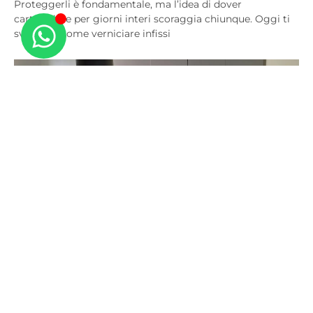
Proteggerli è fondamentale, ma l’idea di dover
carteggiare per giorni interi scoraggia chiunque. Oggi ti
sveliamo come verniciare infissi
Come Dipingere un Mobile in Laminato
Senza Carteggiare – MUSA
Puoi dirmelo: quante volte hai guardato quella cassettiera
o quell’armadio in laminato (magari un classico svedese
economico) pensando: “Vorrei tanto cambiargli colore,
ma sulla plastica la vernice verrà via al primo colpo”? La