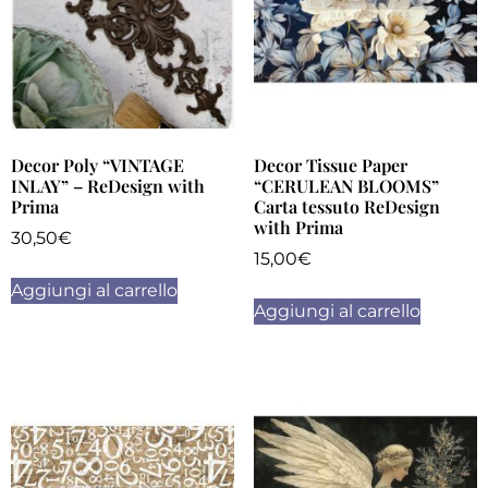
Decor Poly “VINTAGE
Decor Tissue Paper
INLAY” – ReDesign with
“CERULEAN BLOOMS”
Prima
Carta tessuto ReDesign
with Prima
30,50
€
15,00
€
Aggiungi al carrello
Aggiungi al carrello