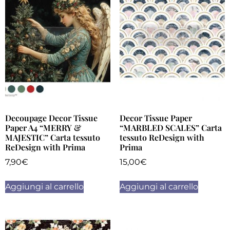
Decoupage Decor Tissue
Decor Tissue Paper
Paper A4 “MERRY &
“MARBLED SCALES” Carta
MAJESTIC” Carta tessuto
tessuto ReDesign with
ReDesign with Prima
Prima
7,90
€
15,00
€
Aggiungi al carrello
Aggiungi al carrello