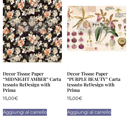
Decor Tissue Paper
Decor Tissue Paper
“MIDNIGHT AMBER” Carta
“PURPLE BEAUTY” Carta
tessuto ReDesign with
tessuto ReDesign with
Prima
Prima
15,00
€
15,00
€
Aggiungi al carrello
Aggiungi al carrello