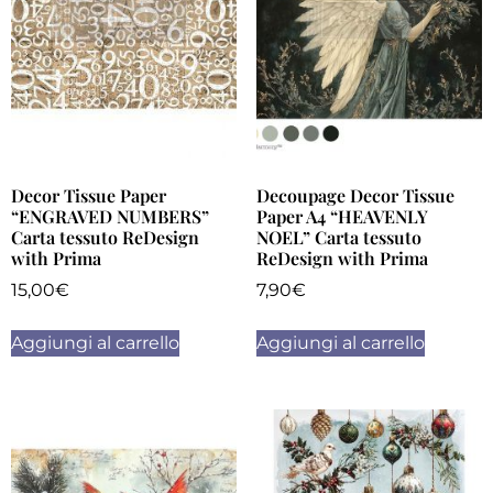
Decor Tissue Paper
Decoupage Decor Tissue
“ENGRAVED NUMBERS”
Paper A4 “HEAVENLY
Carta tessuto ReDesign
NOEL” Carta tessuto
with Prima
ReDesign with Prima
15,00
€
7,90
€
Aggiungi al carrello
Aggiungi al carrello