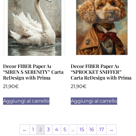
Decor FIBER Paper A1
Decor FIBER Paper A1
“SIREN S SERENITY” Carta
“SPROCKET SNIFFER”
ReDesign with Prima
Carta ReDesign with Prima
21,90
€
21,90
€
Aggiungi al carrello
Aggiungi al carrello
←
1
2
3
4
5
…
15
16
17
→