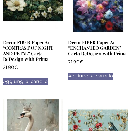
Decor FIBER Paper A1
Decor FIBER Paper A1
“CONTRAST OF NIGHT
“ENCHANTED GARDEN”
AND PETAL” Carta
Carta ReDesign with Prima
ReDesign with Prima
21,90
€
21,90
€
Aggiungi al carrello
Aggiungi al carrello