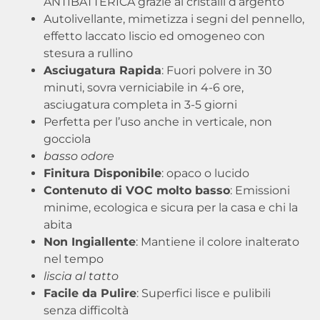
ANTIBATTERICA grazie ai cristalli d’argento
Autolivellante, mimetizza i segni del pennello,
effetto laccato liscio ed omogeneo con
stesura a rullino
Asciugatura Rapida
: Fuori polvere in 30
minuti, sovra verniciabile in 4-6 ore,
asciugatura completa in 3-5 giorni
Perfetta per l’uso anche in verticale, non
gocciola
basso odore
Finitura Disponibile
: opaco o lucido
Contenuto di VOC molto basso
: Emissioni
minime, ecologica e sicura per la casa e chi la
abita
Non Ingiallente
: Mantiene il colore inalterato
nel tempo
liscia al tatto
Facile da Pulire
: Superfici lisce e pulibili
senza difficoltà