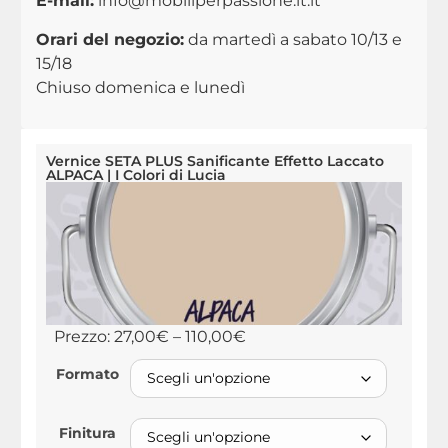
E-mail:
info@mobiliperpassione.it.it
Orari del negozio:
da martedì a sabato 10/13 e
15/18
Chiuso domenica e lunedì
Vernice SETA PLUS Sanificante Effetto Laccato
ALPACA | I Colori di Lucia
Prezzo:
27,00
€
–
110,00
€
Formato
Finitura