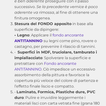
è ben aderente
proseguire con il passo
successivo.
Se la precedente vernice è poco
aderente va rimossa
, al fine di ottenere una
finitura omogenea.
Stesura del FONDO apposito
in base alla
superficie da dipingere:
• Legno
: Applicare il
fondo ancorante
ANTITANNINO
su legni come pino, rovere o
castagno, per prevenire il rilascio di tannini.
•
Superfici in MDF, truciolare, tamburato i
impiallacciato
: Spolverare la superficie e
pretrattare con
Fondo ancorante
ANTITANNINO
. Ciò impedisce un eccessivo
assorbimento della pittura e favorisce la
copertura più veloce del colore di partenza e
l’effetto finale liscio e compatto.
•
Laminato, Formica, Plastiche dure, PVC
duro
: Pulire e irruvidire leggermente i
materiali lisci con carta vetrata fine (grana 180