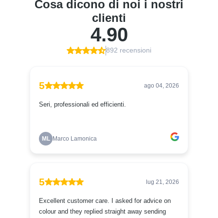
Pulizia:
Lavare le mani e gli attrezzi con
acqua e sapone
neutro
subito dopo l’uso.
Con la Vernice SETA PLUS Effetto Laccato, puoi
ottenere una finitura impeccabile, resistente e di
grande impatto estetico, adatta a ogni tipo di restyling
e rinnovo.
GUARDA IL VIDEO DEDICATO A QUESTO
PRODOTTO:
Clicca qui