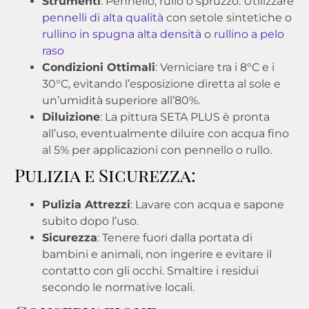
Strumenti
: Pennello, rullo o spruzzo. Utilizzare
pennelli di alta qualità
con setole sintetiche o
rullino in spugna alta densità
o
rullino a pelo
raso
Condizioni Ottimali
: Verniciare tra i 8°C e i
30°C, evitando l’esposizione diretta al sole e
un’umidità superiore all’80%.
Diluizione
: La pittura SETA PLUS è pronta
all’uso, eventualmente diluire con acqua fino
al 5% per applicazioni con pennello o rullo.
Pulizia e Sicurezza:
Pulizia Attrezzi
: Lavare con acqua e sapone
subito dopo l’uso.
Sicurezza
: Tenere fuori dalla portata di
bambini e animali, non ingerire e evitare il
contatto con gli occhi. Smaltire i residui
secondo le normative locali.