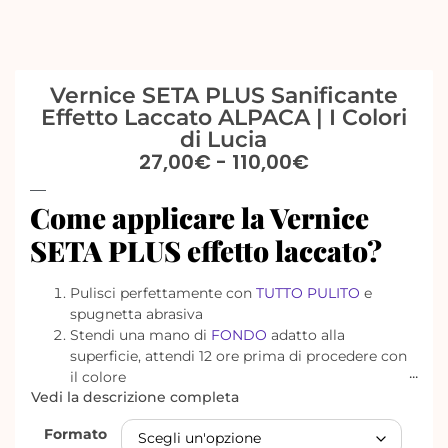
Vernice SETA PLUS Sanificante
Effetto Laccato ALPACA | I Colori
di Lucia
27,00
€
-
110,00
€
Come applicare la Vernice
SETA PLUS effetto laccato?
Pulisci perfettamente con
TUTTO PULITO
e
spugnetta abrasiva
Stendi una mano di
FONDO
adatto alla
superficie, attendi 12 ore prima di procedere con
il colore
Vedi la descrizione completa
RICORDA di mescolare BENE il colore prima di
dipingere!
Formato
Dipingi con il
colore SETA PLUS preferito
,