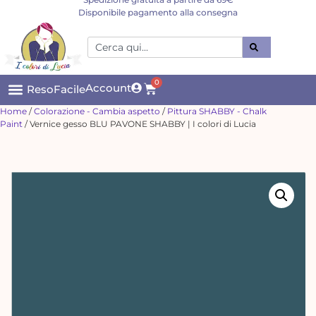
Disponibile pagamento alla consegna
0
Account
ResoFacile
Home
/
Colorazione - Cambia aspetto
/
Pittura SHABBY - Chalk
Paint
/ Vernice gesso BLU PAVONE SHABBY | I colori di Lucia