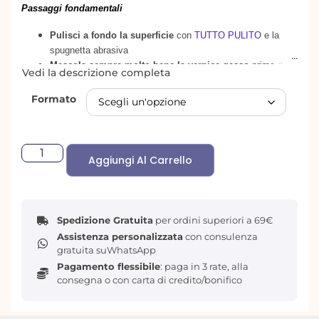
Passaggi fondamentali
Pulisci a fondo la superficie
con
TUTTO PULITO
e la
spugnetta abrasiva
M
escola sempre
molto
bene la vernice gesso
prima
di
Vedi la descrizione completa
ogni utilizzo, le componente naturali tendono a depositarsi
sul fondo del barattolo
Formato
Dopo la perfetta asciugatura delle superficie pulita
dipingi
con la mia vernice gesso shabby chalk paint
Stendi il colore scelto
senza tirare troppo,
utilizzando
pennello o rullino.
Se necessario è possibile diluire con
Aggiungi Al Carrello
10/15% di acqua
La prima mano solitamente avrà funzione di base e
potrebbe non essere perfettamente coprente, la seconda
mano darà una buona copertura.
Spedizione Gratuita
per ordini superiori a 69€
Se si desidera
una superficie perfettamente liscia
Assistenza personalizzata
con consulenza
passare carta abrasiva grana 220/240
prima della mano
gratuita suWhatsApp
successiva
Pagamento flessibile
: paga in 3 rate, alla
Dopo circa 4/6 ore stendere un’altra mano, fino a
consegna o con carta di credito/bonifico
raggiungere il grado di copertura desiderato.
D
opo
almeno
8 ore dall’ultima mano
l’asciugatura è