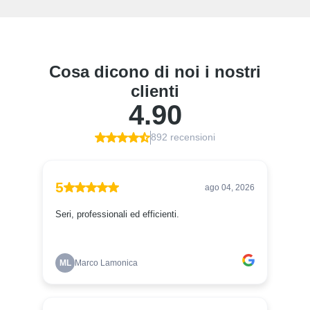
completa e
si DEVE proteggere
con CERE o Protezione
finale trasparente
N
on dipingere al sole o a temperature inferiori a 15°
GUARDA IL VIDEO DEDICATO A QUESTO
PRODOTTO:
Clicca qui