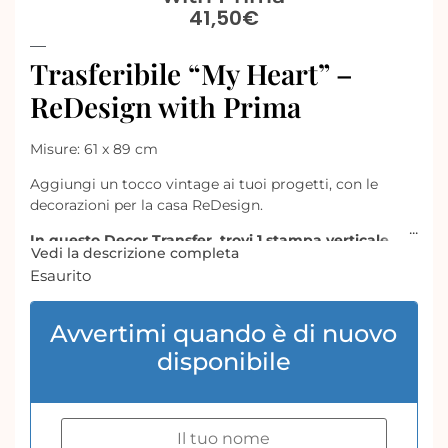
41,50
€
Trasferibile “My Heart” –
ReDesign with Prima
Misure: 61 x 89 cm
Aggiungi un tocco vintage ai tuoi progetti, con le
decorazioni per la casa ReDesign.
In questo Decor Transfer trovi 1 stampa verticale
Vedi la descrizione completa
con scritte francesi, in vari caratteri, rose e una
Esaurito
cornice molto lavorata.
Perfetto per un quadro, un mobile lineare o la
testata di un letto o ciò che ti suggerisce la fantasia.
Avvertimi quando è di nuovo
disponibile
Nella confezione sono inclusi 3 fogli di Decor
Transfers che misurano complessivamente 61 cm x
89 cm.
Esplora le numerose possibilità di trasformare la tua