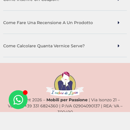
Come Fare Una Recensione A Un Prodotto
Come Calcolare Quanta Vernice Serve?
Copyright 2026 –
Mobili per Passione
| Via Isonzo 21 –
Varese | +39 331 6824360 | P.IVA 02904090137 | REA: VA –
300490
Privacy Policy
–
Termini e condizioni
–
Gestisci
Resi