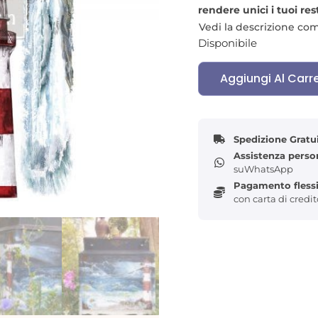
rendere unici i tuoi res
I trasferibili possono es
Vedi la descrizione co
sovrapposti per un grand
Disponibile
Nella confezione sono i
Aggiungi Al Carre
misurano complessiva
Esplora le numerose poss
Decor Transfers.
Spedizione Gratu
Eccezionalmente detta
Assistenza perso
facili da applicare, ques
suWhatsApp
spazio vitale e sono versa
Pagamento flessi
pareti, pannelli di legno,
con carta di credi
Le possibilità sono infini