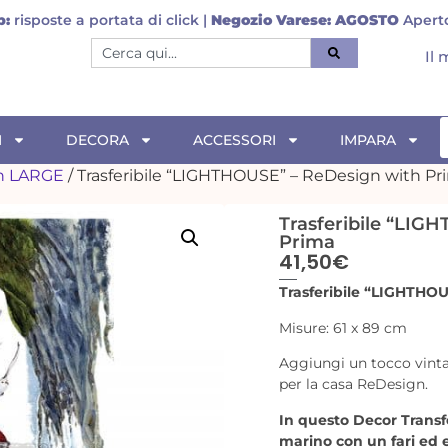
p:
risposte a portata di click |
Negozio Varese:
AGOSTO
Aperto
Il
I
DECORA
ACCESSORI
IMPARA
gn LARGE
/ Trasferibile “LIGHTHOUSE” – ReDesign with Pr
Trasferibile “LIG
Prima
41,50
€
Trasferibile “LIGHTHO
Misure: 61 x 89 cm
Aggiungi un tocco vintag
per la casa ReDesign.
In questo Decor Transfer
marino con un fari ed 