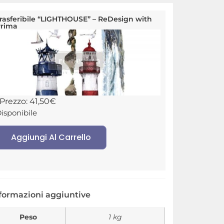
rasferibile “LIGHTHOUSE” – ReDesign with
rima
Prezzo:
41,50
€
isponibile
Aggiungi Al Carrello
formazioni aggiuntive
Peso
1 kg