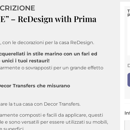
CRIZIONE
T
P
E” – ReDesign with Prima
, con le decorazioni per la casa ReDesign.
querellati in stile marino con un fari ed
nici i tuoi restauri!
D
ngolarmente o sovrapposti per un grande effetto
 Decor Transfers che misurano
are la tua casa con Decor Transfers.
In
samente composti e facili da applicare, questi
e e sono versatili per essere utilizzati su mobili,
e superfici.