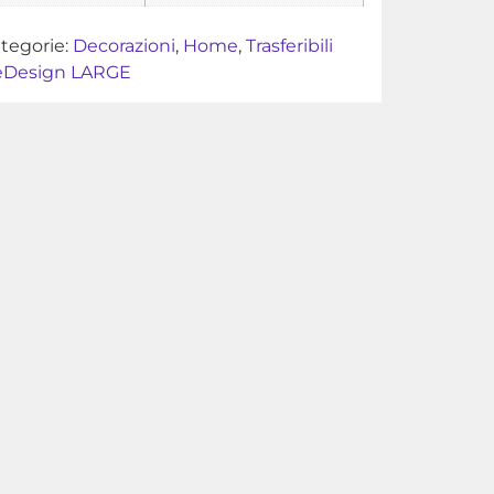
tegorie:
Decorazioni
,
Home
,
Trasferibili
eDesign LARGE