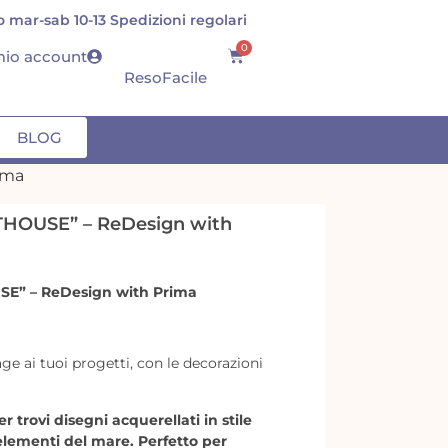
 mar-sab 10-13 Spedizioni regolari
S
0
 mio account
ResoFacile
BLOG
ima
HTHOUSE” – ReDesign with
USE” – ReDesign with Prima
e ai tuoi progetti, con le decorazioni
 trovi disegni acquerellati in stile
elementi del mare. Perfetto per