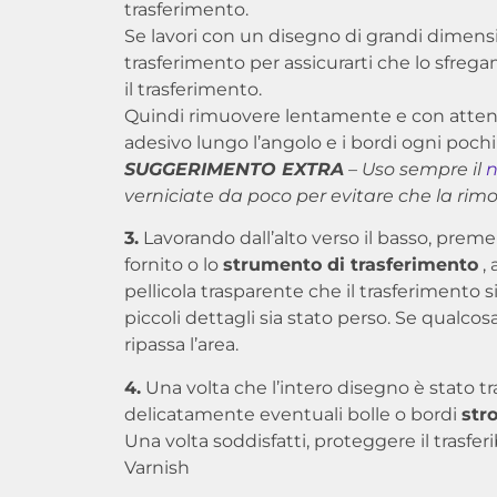
trasferimento.
Se lavori con un disegno di grandi dimensioni
trasferimento per assicurarti che lo sfr
il trasferimento.
Quindi rimuovere lentamente e con attenzio
adesivo lungo l’angolo e i bordi ogni poch
SUGGERIMENTO EXTRA
– Uso sempre il
n
verniciate da poco per evitare che la rim
3.
Lavorando dall’alto verso il basso, preme
fornito o lo
strumento di trasferimento
, 
pellicola trasparente che il trasferimento
piccoli dettagli sia stato perso. Se qualcos
ripassa l’area.
4.
Una volta che l’intero disegno è stato tras
delicatamente eventuali bolle o bordi
str
Una volta soddisfatti, proteggere il trasfer
Varnish