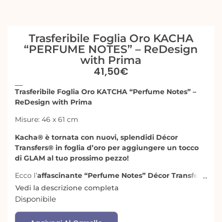
Trasferibile Foglia Oro KACHA
“PERFUME NOTES” – ReDesign
with Prima
41,50
€
Trasferibile Foglia Oro KATCHA “Perfume Notes” –
ReDesign with Prima
Misure: 46 x 61 cm
Kacha® è tornata con nuovi, splendidi Décor
Transfers® in foglia d’oro per aggiungere un tocco
di GLAM al tuo prossimo pezzo!
Ecco l’
affascinante “Perfume Notes” Décor Transfer®
dell’unico e inimitabile KACHA®!
Vedi la descrizione completa
Disponibile
Ottieni l’effetto di uno stencil realizzato in foglia d’oro,
senza tutti i passaggi o il disordine!