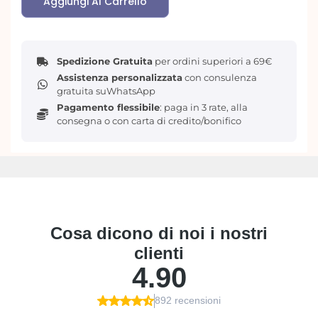
Aggiungi Al Carrello
Questo
splendido transfer
è perfetto per aggiungere
un tocco di eleganza e raffinatezza a qualsiasi progetto
di arredamento per la casa, in vero stile GLAM!
Spedizione Gratuita
per ordini superiori a 69€
Kacha è nota per i suoi design eleganti e femminili e il
Assistenza personalizzata
con consulenza
trasferimento decorativo “Perfume Notes” aggiungerà
gratuita suWhatsApp
un tocco di eleganza francese al tuo prossimo pezzo.
Pagamento flessibile
: paga in 3 rate, alla
consegna o con carta di credito/bonifico
Se stai cercando un modo per aggiungere glamour e
raffinatezza ai tuoi progetti di arredamento per la casa,
non cercare oltre!