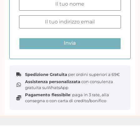
Kacha è nota per i suoi design eleganti e femminili e il
TRANSFER DECOR “Golden Damask” non fa eccezione.
Il trasferimento è durevole, garantendo un aspetto
fantastico per gli anni a venire.
Se stai cercando un modo per aggiungere glamour e
raffinatezza ai tuoi progetti di arredamento per la casa,
Invia
non cercare oltre!
Spedizione Gratuita
per ordini superiori a 69€
Assistenza personalizzata
con consulenza
gratuita suWhatsApp
Pagamento flessibile
: paga in 3 rate, alla
consegna o con carta di credito/bonifico