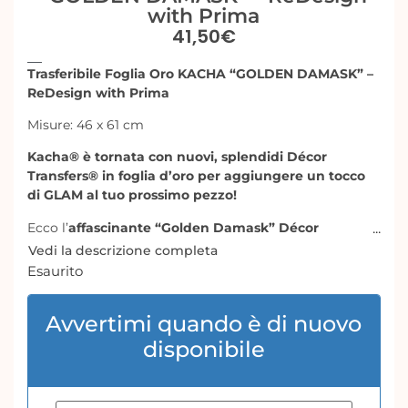
with Prima
41,50
€
Trasferibile Foglia Oro KACHA “GOLDEN DAMASK” –
ReDesign with Prima
Misure: 46 x 61 cm
Kacha® è tornata con nuovi, splendidi Décor
Transfers® in foglia d’oro per aggiungere un tocco
di GLAM al tuo prossimo pezzo!
Ecco l’
affascinante “Golden Damask” Décor
Transfer®
dell’unico e inimitabile KACHA®!
Vedi la descrizione completa
Esaurito
Ottieni l’effetto di uno stencil realizzato in foglia d’oro,
senza tutti i passaggi o il disordine!
Avvertimi quando è di nuovo
Questo
splendido transfer dal design damascato
è
disponibile
perfetto per aggiungere un tocco di eleganza e
raffinatezza a qualsiasi progetto di arredamento per la
casa, in vero stile GLAM!