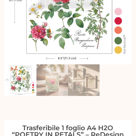
Trasferibile 1 foglio A4 H2O
“POETRY IN PETALS” – ReDesign