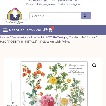
Disponibile pagamento alla consegna
0
Account
ResoFacile
Home
/
Decorazioni
/
Trasferibili H2O ReDesign
/ Trasferibile 1 foglio A4
H2O “POETRY IN PETALS” – ReDesign with Prima