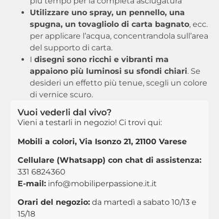
più tempo per la completa asciugatura
Utilizzare uno spray, un pennello, una
spugna, un tovagliolo di carta bagnato
, ecc.
per applicare l’acqua, concentrandola sull’area
del supporto di carta.
I
disegni sono ricchi e vibranti ma
appaiono più luminosi su sfondi chiari
. Se
desideri un effetto più tenue, scegli un colore
di vernice scuro.
Vuoi vederli dal vivo?
Vieni a testarli in negozio! Ci trovi qui:
Mobili a colori, Via Isonzo 21, 21100 Varese
Cellulare (Whatsapp) con chat di assistenza:
331 6824360
E-mail:
info@mobiliperpassione.it.it
Orari del negozio:
da martedì a sabato 10/13 e
15/18