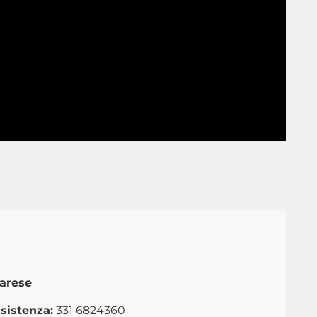
Varese
sistenza:
331 6824360