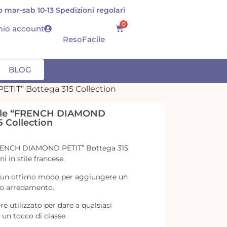
consegna o con carta di credito/bonifico
0
 mio account
ResoFacile
BLOG
ETIT” Bottega 315 Collection
abile “FRENCH DIAMOND
5 Collection
 “FRENCH DIAMOND PETIT” Bottega 315
i in stile francese.
è un ottimo modo per aggiungere un
ro arredamento.
e utilizzato per dare a qualsiasi
 un tocco di classe.