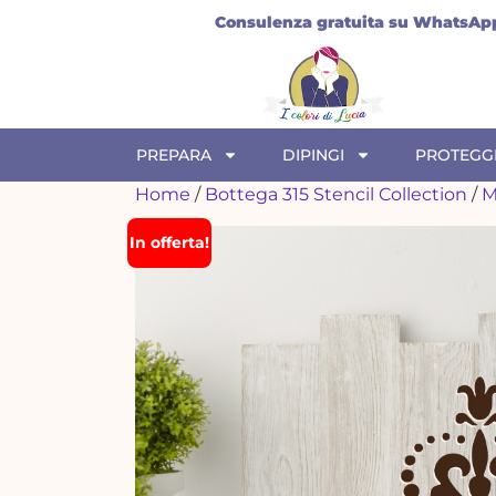
i
Spedizione
7€
Gratuita
sopra 69€
A
PREPARA
DIPINGI
PROTEGG
Home
/
Bottega 315 Stencil Collection
/
M
In offerta!