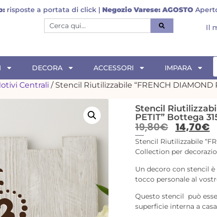
NCHE INPOST
–
Pagamento flessibile
: dividi in 3 rate, alla 
Il
I
DECORA
ACCESSORI
IMPARA
otivi Centrali
/ Stencil Riutilizzabile “FRENCH DIAMOND P
Stencil Riutilizz
PETIT” Bottega 31
19,80
€
14,70
€
Stencil Riutilizzabile
Collection per decorazion
Un decoro con stencil 
tocco personale al vost
Questo stencil può esser
superficie interna a casa