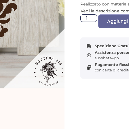
Realizzato con materiale 
può ottenere da un pezzo
Vedi la descrizione co
professionale.
Aggiungi 
Spedizione Gratu
Assistenza perso
suWhatsApp
Pagamento flessi
con carta di credi