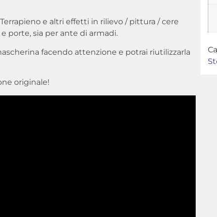
errapieno e altri effetti in rilievo / pittura / cere
e porte, sia per ante di armadi.
Ca
ascherina facendo attenzione e potrai riutilizzarla
St
ne originale!