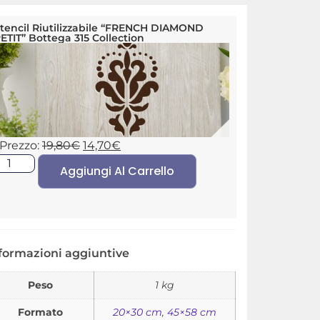
tencil Riutilizzabile “FRENCH DIAMOND
ETIT” Bottega 315 Collection
Prezzo:
19,80
€
14,70
€
Aggiungi Al Carrello
formazioni aggiuntive
Peso
1 kg
Formato
20×30 cm
,
45×58 cm