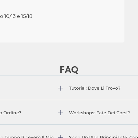
 10/13 e 15/18
FAQ
Tutorial: Dove Li Trovo?
o Ordine?
Workshops: Fate Dei Corsi?
o Tempo Riceverò Il Mio
Sono Una/un Principiante, Com