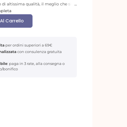
di altissima qualità, il meglio che si
 di Mylar, ed un cutter laser
mpleta
Al Carrello
ita
per ordini superiori a 69€
nalizzata
con consulenza gratuita
bile
: paga in 3 rate, alla consegna o
to/bonifico