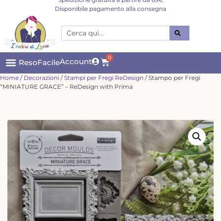
Disponibile pagamento alla consegna
0
Account
ResoFacile
Home
/
Decorazioni
/
Stampi per Fregi ReDesign
/ Stampo per Fregi
“MINIATURE GRACE” – ReDesign with Prima