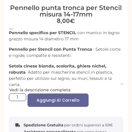
Pennello punta tronca per Stencil
misura 14-17mm
8,00
€
Pennello specifico per STENCIL
con manico in legno
grezzo misura 14 diametro 17 mm
Pennello per Stencil con Punta Tronca
: Setole corte
e rigide, compatte e resistenti.
Setola cinese bionda, scolorita, ghiera nichel,
robusta
. Adatto per mascherine stencil in plastica,
perfetto per utilizzo sul legno, su muri, tessuti e la
carta.
Vedi la descrizione completa
Creato per la tecnica stencil, perfetto anche per
Aggiungi Al Carrello
rifiniture speciali a secco e ombreggiature.
Manico in legno grezzo
.
Spedizione Gratuita
per ordini superiori a 69€
Assistenza personalizzata
con consulenza