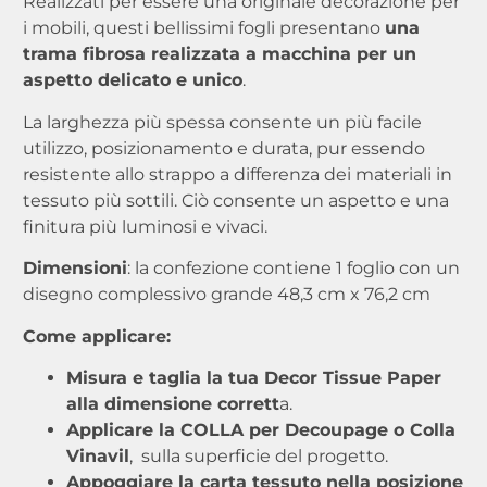
Realizzati per essere una originale decorazione per
i mobili, questi bellissimi fogli presentano
una
trama fibrosa realizzata a macchina per un
aspetto delicato e unico
.
La larghezza più spessa consente un più facile
utilizzo, posizionamento e durata, pur essendo
resistente allo strappo a differenza dei materiali in
tessuto più sottili. Ciò consente un aspetto e una
finitura più luminosi e vivaci.
Dimensioni
: la confezione contiene 1 foglio con un
disegno complessivo grande 48,3 cm x 76,2 cm
Come applicare:
Misura e taglia la tua Decor Tissue Paper
alla dimensione corrett
a.
Applicare la COLLA per Decoupage o Colla
Vinavil
, sulla superficie del progetto.
Appoggiare la carta tessuto nella posizione