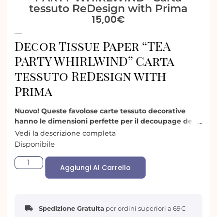
tessuto ReDesign with Prima
15,00
€
Decor Tissue Paper “TEA
PARTY WHIRLWIND” Carta
tessuto ReDesign with
Prima
Nuovo! Queste favolose carte tessuto decorative
hanno le dimensioni perfette per il decoupage dei
tuoi mobili e sono realizzate con un materiale
Vedi la descrizione completa
resistente allo strappo, rendendole molto più facili
Disponibile
da usare.
Aggiungi Al Carrello
Carta tessuto Tea Party Whirlwind: Un tè pazzo da
Alice nel Paese delle Meraviglie!
Lasciati trascinare in un vortice di follia con il nostro
Papier Tissu Tea Party Whirlwind!
Spedizione Gratuita
per ordini superiori a 69€