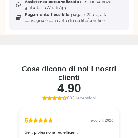
Assistenza personalizzata
con consulenza
Questo straordinario foglio di carta, parte della
gratuita suWhatsApp
collezione Lost in Wonderland,
ti catapulterà nel
Pagamento flessibile
: paga in 3 rate, alla
cuore di un tè pazzo
insieme al Cappellaio Matto.
consegna o con carta di credito/bonifico
Perché scegliere Tea Party Whirlwind?
Design unico:
Un’esplosione di colori e motivi
che ti faranno sentire come Alice in un sogno.
Alta qualità:
Realizzato con materiali pregiati
per garantire un risultato impeccabile.
Versatilità:
Perfetto per creare decorazioni
uniche, realizzare biglietti, album e molto altro.
Dimensioni generose:
48,26 x 76,20 cm per darti
ampia libertà creativa.
Cosa troverai:
Un foglio di carta tissue con un design a spirale
che ti lascerà senza fiato.
Libera la tua creatività e dai un tocco magico ai tuoi
progetti!
Scopri un nuovo modo per
decorare i tuoi mobili
e