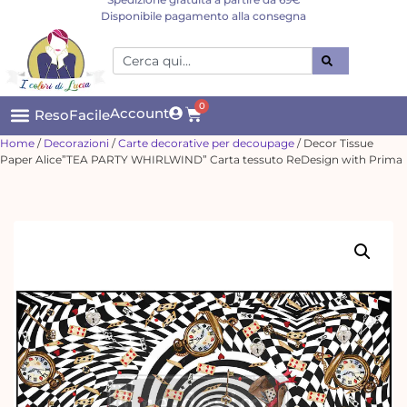
Disponibile pagamento alla consegna
0
Account
ResoFacile
Home
/
Decorazioni
/
Carte decorative per decoupage
/ Decor Tissue
Paper Alice”TEA PARTY WHIRLWIND” Carta tessuto ReDesign with Prima