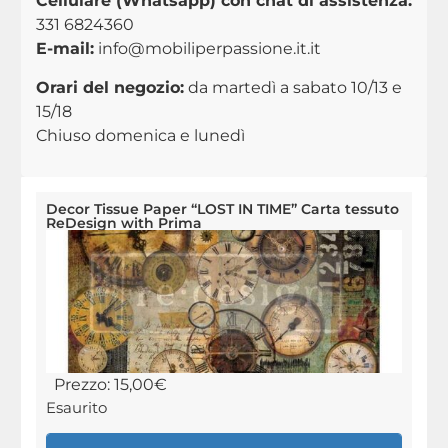
Cellulare (Whatsapp) con chat di assistenza:
331 6824360
E-mail:
info@mobiliperpassione.it.it
Orari del negozio:
da martedì a sabato 10/13 e
15/18
Chiuso domenica e lunedì
Decor Tissue Paper “LOST IN TIME” Carta tessuto
ReDesign with Prima
Prezzo:
15,00
€
Esaurito