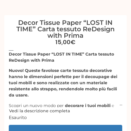
Decor Tissue Paper “LOST IN
TIME” Carta tessuto ReDesign
with Prima
15,00
€
Decor Tissue Paper “LOST IN TIME” Carta tessuto
ReDesign with Prima
Nuovo! Queste favolose carte tessuto decorative
hanno le dimensioni perfette per il decoupage dei
tuoi mobili e sono realizzate con un materiale
resistente allo strappo, rendendole molto più facili
da usare.
Scopri un nuovo modo per
decorare i tuoi mobili
e
Vedi la descrizione completa
oggetti con la Decor Tissue Paper Redesign.
Esaurito
Realizzati per essere una originale decorazione per i
mobili, questi bellissimi fogli presentano
una trama