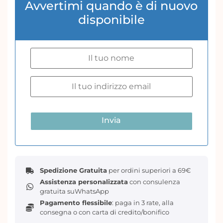
Avvertimi quando è di nuovo
fibrosa realizzata a macchina per un aspetto
delicato e unico
.
disponibile
La larghezza più spessa consente un più facile utilizzo,
posizionamento e durata, pur essendo resistente allo
strappo a differenza dei materiali in tessuto più
sottili. Ciò consente un aspetto e una finitura più
luminosi e vivaci.
Dimensioni
: la confezione contiene un disegno
complessivo grande 48,3 cm x 76,2 cm
Invia
Spedizione Gratuita
per ordini superiori a 69€
Assistenza personalizzata
con consulenza
gratuita suWhatsApp
Pagamento flessibile
: paga in 3 rate, alla
consegna o con carta di credito/bonifico