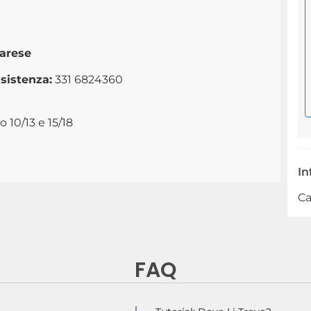
Varese
sistenza:
331 6824360
 10/13 e 15/18
In
Ca
FAQ