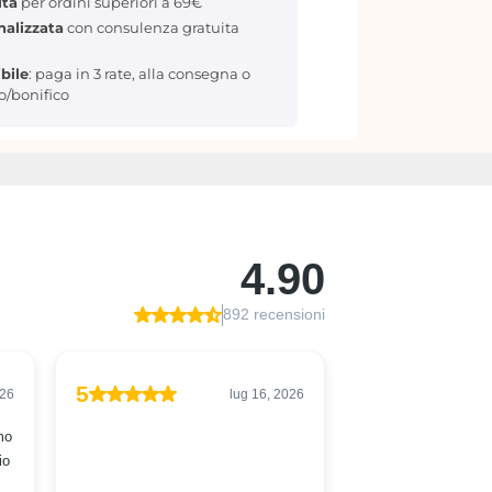
ita
per ordini superiori a 69€
nalizzata
con consulenza gratuita
bile
: paga in 3 rate, alla consegna o
to/bonifico