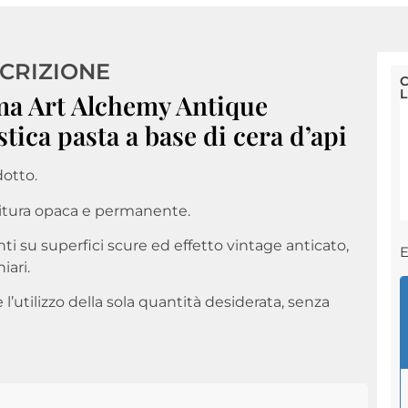
CRIZIONE
C
ma Art Alchemy Antique
tica pasta a base di cera d’api
dotto.
nitura opaca e permanente.
anti su superfici scure ed effetto vintage anticato,
E
iari.
’utilizzo della sola quantità desiderata, senza