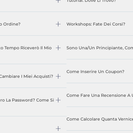
Tutorial: Dove Li Trovo?
o Ordine?
Workshops: Fate Dei Corsi?
o Tempo Riceverò Il Mio
Sono Una/un Principiante, Com
Come Inserire Un Coupon?
mbiare I Miei Acquisti?
Come Fare Una Recensione A 
ero La Password? Come Si
Come Calcolare Quanta Vernic