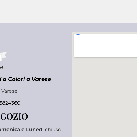
ri
 a Colori a Varese
0 Varese
 6824360
EGOZIO
omenica
e Lunedì
chiuso