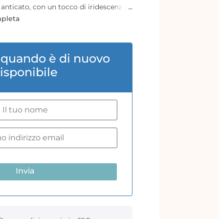
 anticato, con un tocco di iridescenza,
mpleta
tto che permette l’utilizzo della sola
za sprechi.
 quando è di nuovo
l
isponibile
Invia