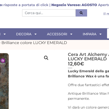
p:
risposte a portata di click |
Negozio Varese:
AGOSTO
Aperto
Il
I
DECORA
ACCESSORI
IMPARA
e Brilliance colore LUCKY EMERALD
Cera Art Alchemy A
LUCKY EMERALD
12,60
€
Lucky Emerald della 
Brilliance Wax è una fa
Offre due fantastici effe
Antique Brilliance Wax h
permanente.
Vi darà un colore generos