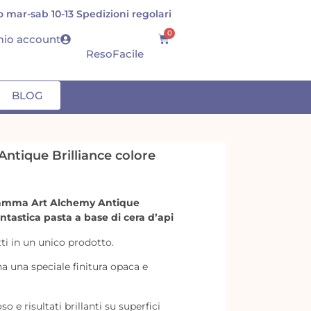
 mar-sab 10-13 Spedizioni regolari
S
0
 mio account
ResoFacile
BLOG
ntique Brilliance colore
gamma Art Alchemy Antique
ntastica pasta a base di cera d’api
tti in un unico prodotto.
a una speciale finitura opaca e
o e risultati brillanti su superfici