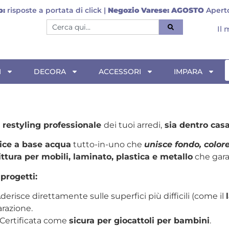
p:
risposte a portata di click |
Negozio Varese:
AGOSTO
Aperto
Il
I
DECORA
ACCESSORI
IMPARA
l restyling professionale
dei tuoi arredi,
sia dentro casa
ice a base acqua
tutto-in-uno che
unisce fondo, color
ittura per mobili, laminato, plastica e metallo
che gara
progetti:
derisce direttamente sulle superfici più difficili (come il
arazione.
Certificata come
sicura per giocattoli per bambini
.