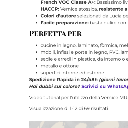
French VOC Classe A+:
Bassissimo live
HACCP:
Vernice atossica,
resistente a
Colori d’autore
selezionati da Lucia p
Facile preparazione:
basta pulire con 
Perfetta per
cucine in legno, laminato, fòrmica, m
mobili, infissi e porte in legno, PVC, l
sedie e arredi in plastica, da interno o
metallo e ottone
superfici interne ed esterne
Spedizione Rapida in 24/48h
(giorni lavor
Hai dubbi sul colore?
Scrivici su WhatsA
Video tutorial per l’utilizzo della Vernice M
Visualizzazione di 1-12 di 69 risultati