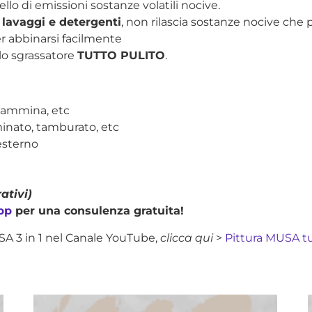
llo di emissioni sostanze volatili nocive.
 lavaggi e detergenti
, non rilascia sostanze nocive che
er abbinarsi facilmente
lo sgrassatore
TUTTO PULITO
.
elammina, etc
aminato, tamburato, etc
 esterno
ativi)
pp
per una consulenza gratuita!
USA 3 in 1 nel Canale YouTube,
clicca qui
>
Pittura MUSA tu