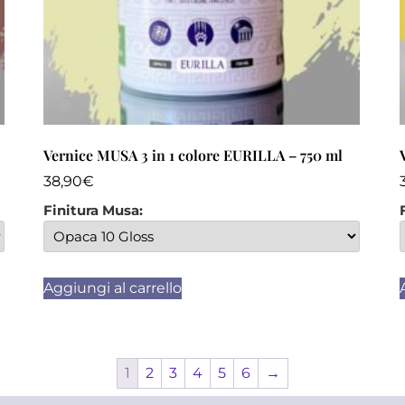
Vernice MUSA 3 in 1 colore EURILLA – 750 ml
38,90
€
Finitura Musa:
Aggiungi al carrello
1
2
3
4
5
6
→