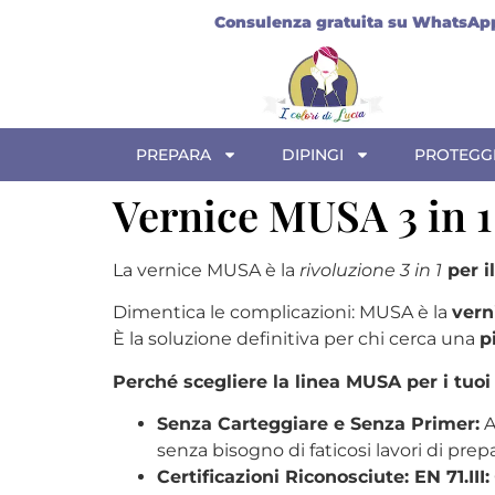
ico
Consulenza gratuita su WhatsAp
PREPARA
DIPINGI
PROTEGG
Vernice MUSA 3 in 1
La vernice MUSA è la
rivoluzione 3 in 1
per i
Dimentica le complicazioni: MUSA è la
vern
È la soluzione definitiva per chi cerca una
p
Perché scegliere la linea MUSA per i tuoi 
Senza Carteggiare e Senza Primer:
A
senza bisogno di faticosi lavori di prep
Certificazioni Riconosciute:
EN 71.III: