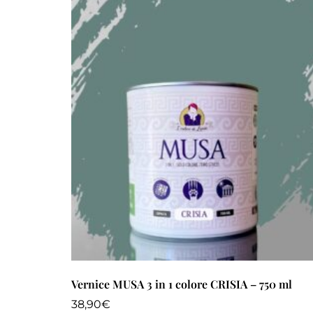
Vernice MUSA 3 in 1 colore CRISIA – 750 ml
38,90
€